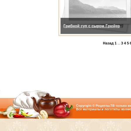
Грибной суп с сыром Грюйер
Назад
1
...
3
4
5
Copyright © Рецепты.ТВ только вк
Все материалы и логотипы являю