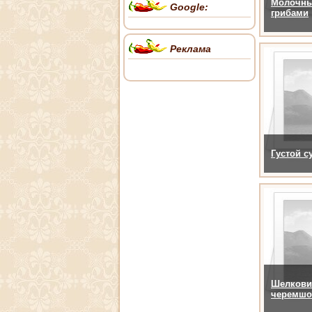
Молочный
Google:
грибами
Реклама
Густой с
Шелкови
черемшо