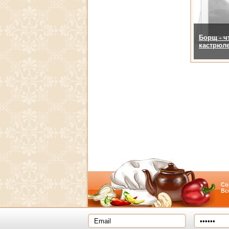
Борщ - ч
кастрюл
Co
Вс