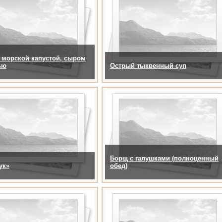
 морской капустой, сыром
ью
Острый тыквенный суп
Борщ с галушками (полноценный
ук»
обед)