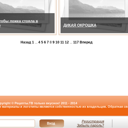
тобы ложка стояла в
е
ДИКАЯ ОКРОШКА
Назад
1
...
4
5
6
7
8
9
10
11
12
...
117
Вперед
pyright © Рецепты.ТВ только вкусное! 2011 - 2014
е материалы и логотипы являются собственностью их владельцев. Обратная свя
Регистрация
Забыли пароль?