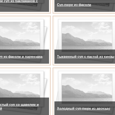
 суп из баклажанов с
Суп-пюре из фасоли
уп из фасоли и пармезана
Тыквенный суп с пастой из кинзы
стый суп со щавелем и
й
Холодный суп-пюре из авокадо