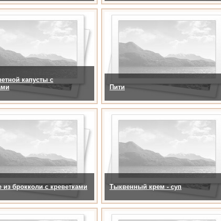
ветной капусты с
ами
Пити
 из брокколи с креветками
Тыквенный крем - суп