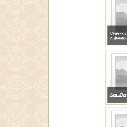
Супчик с
и фасол
Суп «Пут