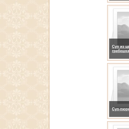
Суп из ц
гребешк
Суп-пюре