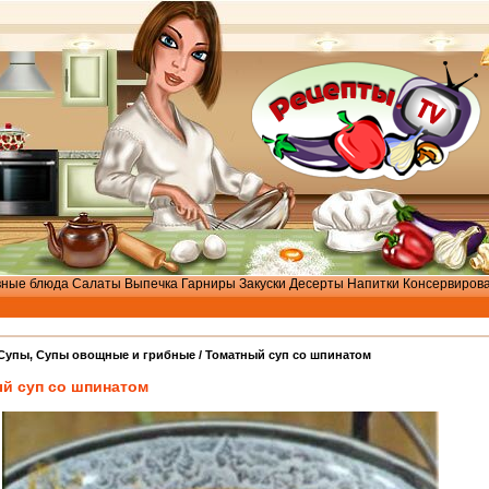
вные блюда
Салаты
Выпечка
Гарниры
Закуски
Десерты
Напитки
Консервиров
Cупы
,
Супы овощные и грибные
/ Томатный суп со шпинатом
й суп со шпинатом