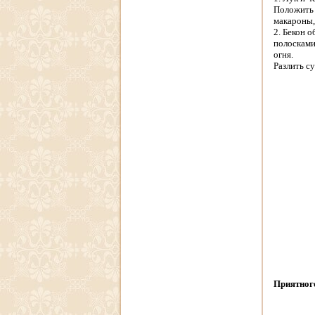
Положить 
макароны,
2. Бекон 
полосками
огня.
Разлить с
Приятного