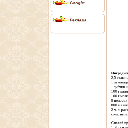
Google:
Реклама
Ингредие
2,5 стака
1 луковиц
1 зубчик 
100 г шпи
100 г мел
8 полосок
800 мл мя
2 ч. л. ра
соль, пере
Способ п
1. Лук и ч