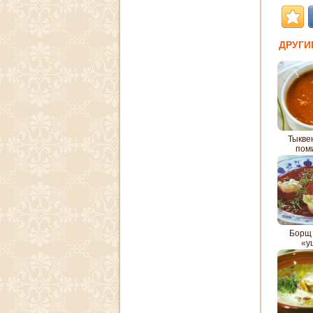
ДРУГИ
Тыкве
пом
Борщ 
«у