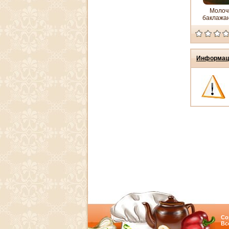
Молоч
баклажан
Информац
Co
Вс