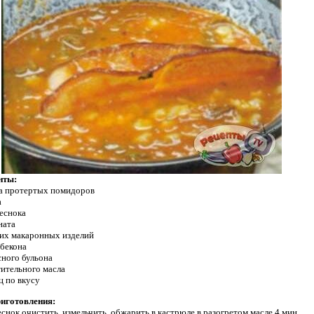
нты:
на протертых помидоров
а
чеснока
ната
ких макаронных изделий
 бекона
сного бульона
стительного масла
ц по вкусу
риготовления:
еснок очистить, измельчить, обжарить в кастрюле в разогретом масле 4 мин.