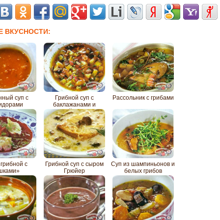
Е ВКУСНОСТИ:
нный суп с
Грибной суп с
Рассольник с грибами
идорами
баклажанами и
красной фасолью
грибной с
Грибной суп с сыром
Суп из шампиньонов и
шками»
Грюйер
белых грибов