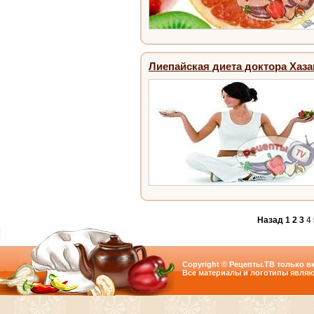
Лиепайская диета доктора Хаза
Назад
1
2
3
4
Copyright © Рецепты.ТВ только вк
Все материалы и логотипы являю