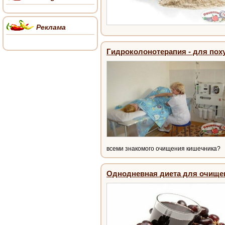
Реклама
Гидроколонотерапия - для пох
всеми знакомого очищения кишечника?
Однодневная диета для очище