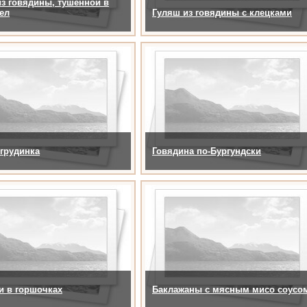
з говядины, тушенной в
ел
Гуляш из говядины с клецками
грудинка
Говядина по-Бургундски
и в горшочках
Баклажаны с мясным мисо соусо