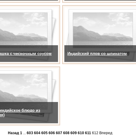
рашка с чесночным соусом
Индийский плов со шпинатом
индийское блюдо из
ля)
Назад
1
...
603
604
605
606
607
608
609
610
611
612
Вперед