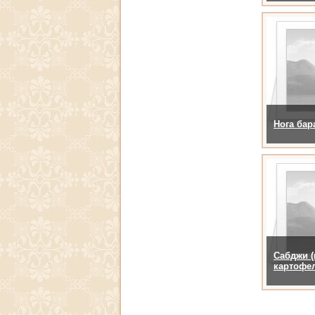
Нога ба
Сабджи (
картофе