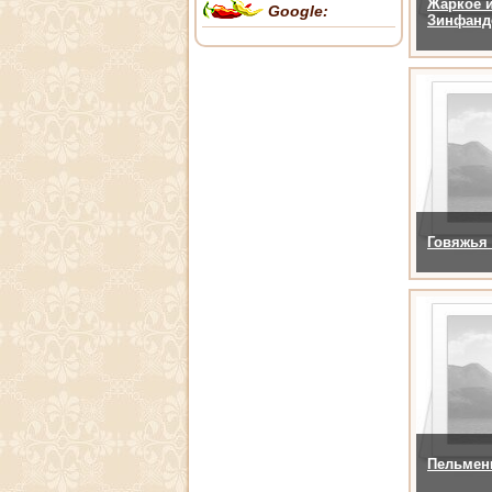
Жаркое и
Google:
Зинфанд
Говяжья 
Пельмен