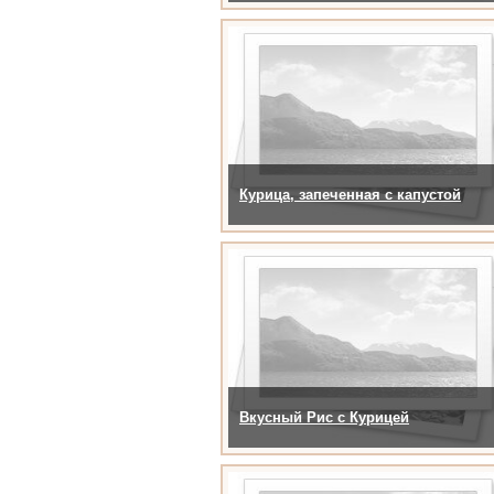
Курица, запеченная с капустой
Вкусный Рис с Курицей