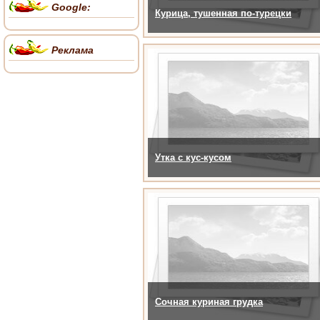
Google:
Курица, тушенная по-турецки
Реклама
Утка с кус-кусом
Сочная куриная грудка