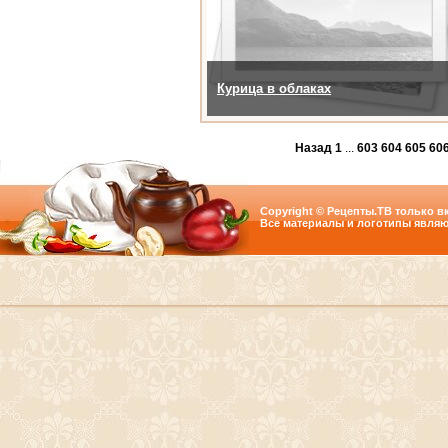
Курица в облаках
Назад
1
...
603
604
605
60
Copyright © Рецепты.ТВ только вк
Все материалы и логотипы являю