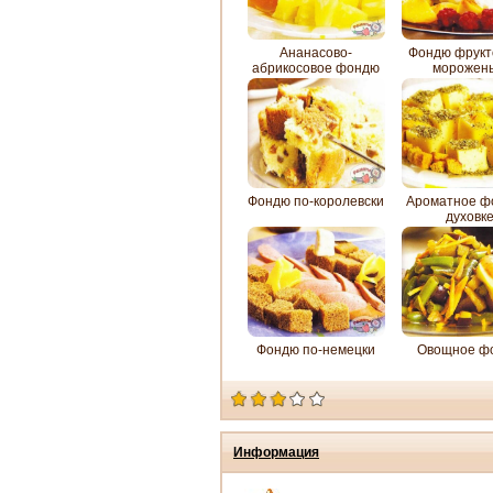
Ананасово-
Фондю фрукт
абрикосовое фондю
морожен
Фондю по-королевски
Ароматное ф
духовк
Фондю по-немецки
Овощное ф
Информация