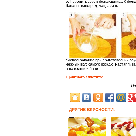
5. Перелить соус в фондюшницу. К фонд
бананы, виноград, мандарины.
*Использование при приготовлении соу
нежный вкус самого фондю. Растаплива
а на водяной бане.
Приятного аппетита!
На
ДРУГИЕ ВКУСНОСТИ: