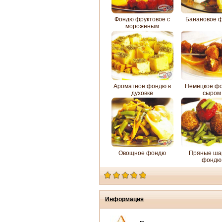
Фондю фруктовое с
Банановое 
мороженым
Ароматное фондю в
Немецкое фо
духовке
сыром
Овощное фондю
Пряные ша
фондю
Информация