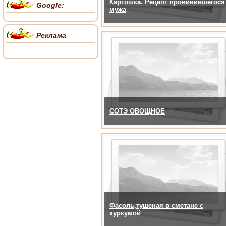
Картошка. Рецепт провинившегося
Google:
мужа
Реклама
СОТЭ ОВОЩНОЕ
Фасоль,тушеная в сметане с
куркумой