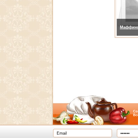
Маффины
Co
Вс