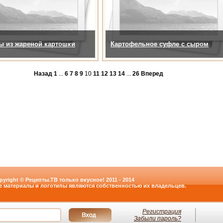
 из жареной картошки
Картофельное суфле с сыром
Назад
1
...
6
7
8
9
10
11
12
13
14
...
26
Вперед
pyright © Рецепты.ТВ только вкусное! 2011 - 2014
е материалы и логотипы являются собственностью их владельцев.
Регистрация
Забыли пароль?