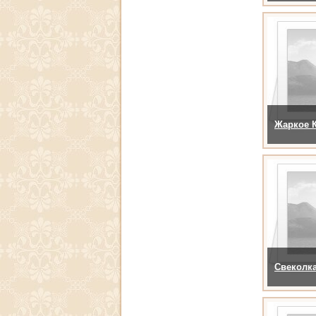
Жаркое 
Свеколка