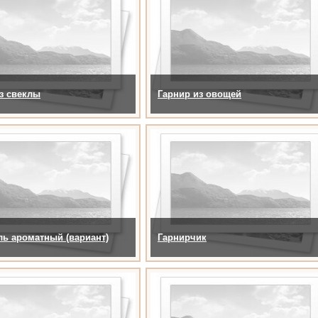
з свеклы
Гарнир из овощей
ь ароматный (вариант)
Гарнирчик