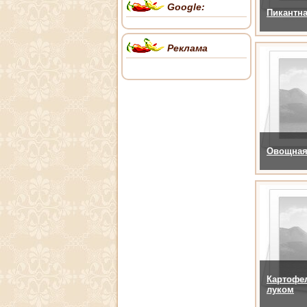
Google:
Пикантна
Реклама
Овощная
Картофел
луком