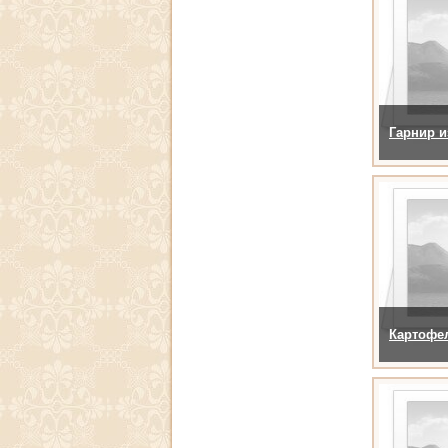
Гарнир и
Картофел