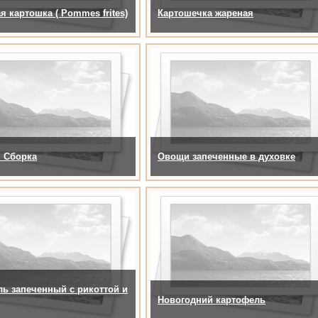
я картошка ( Pommes frites)
Картошечка жареная
 Сборка
Овощи запеченные в духовке
ь запеченный с рикоттой и
Новогодний картофель