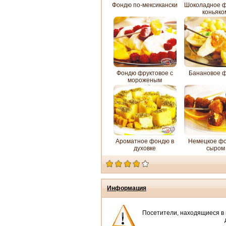
Фондю по-мексикански
Шоколадное ф
коньяко
Фондю фруктовое с
Банановое 
мороженым
Ароматное фондю в
Немецкое фо
духовке
сыром
Информация
Посетители, находящиеся в