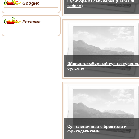
Суп-пюре из сельдерея (Crema di
Google:
sedano)
Реклама
Яблочно-имбирный суп на курино
бульоне
Суп сливочный с брокколи и
фрикадельками