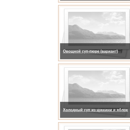
Овощной суп-пюре (вариант)
Холодный суп из цуккини и яблок