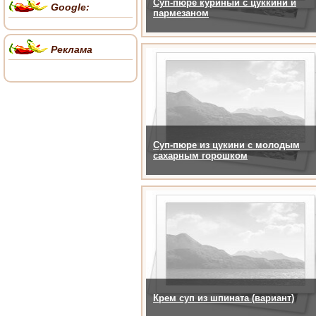
Суп-пюре куриный с цуккини и
Google:
пармезаном
Реклама
Суп-пюре из цукини с молодым
сахарным горошком
Крем суп из шпината (вариант)