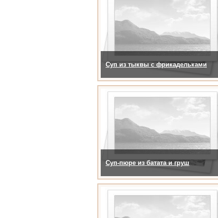
Суп из тыквы с фрикадельками
Суп-пюре из батата и груш