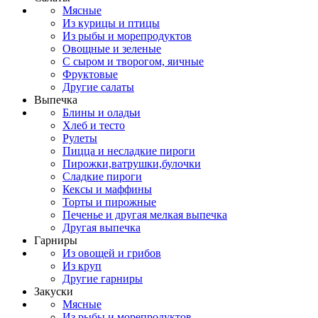
Мясные
Из курицы и птицы
Из рыбы и морепродуктов
Овощные и зеленые
С сыром и творогом, яичные
Фруктовые
Другие салаты
Выпечка
Блины и оладьи
Хлеб и тесто
Рулеты
Пицца и несладкие пироги
Пирожки,ватрушки,булочки
Сладкие пироги
Кексы и маффины
Торты и пирожные
Печенье и другая мелкая выпечка
Другая выпечка
Гарниры
Из овощей и грибов
Из круп
Другие гарниры
Закуски
Мясные
Из рыбы и морепродуктов