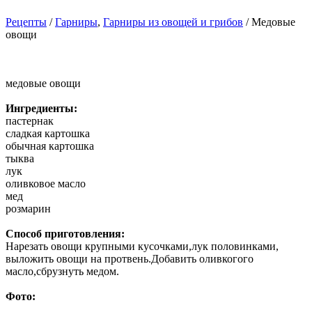
Рецепты
/
Гарниры
,
Гарниры из овощей и грибов
/ Медовые
овощи
медовые овощи
Ингредиенты:
пастернак
сладкая картошка
обычная картошка
тыква
лук
оливковое масло
мед
розмарин
Способ приготовления:
Нарезать овощи крупными кусочками,лук половинками,
выложить овощи на протвень.Добавить оливкогого
масло,сбрузнуть медом.
Фото: