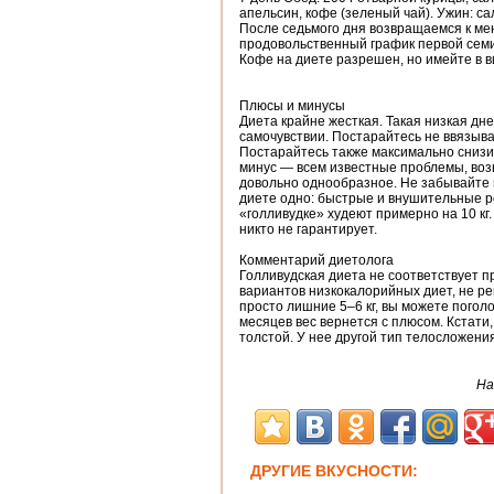
апельсин, кофе (зеленый чай). Ужин: са
После седьмого дня возвращаемся к ме
продовольственный график первой семид
Кофе на диете разрешен, но имейте в в
Плюсы и минусы
Диета крайне жесткая. Такая низкая дн
самочувствии. Постарайтесь не ввязыват
Постарайтесь также максимально снизи
минус — всем известные проблемы, воз
довольно однообразное. Не забывайте 
диете одно: быстрые и внушительные р
«голливудке» худеют примерно на 10 кг. 
никто не гарантирует.
Комментарий диетолога
Голливудская диета не соответствует 
вариантов низкокалорийных диет, не р
просто лишние 5–6 кг, вы можете поголо
месяцев вес вернется с плюсом. Кстати
толстой. У нее другой тип телосложения
На
ДРУГИЕ ВКУСНОСТИ: