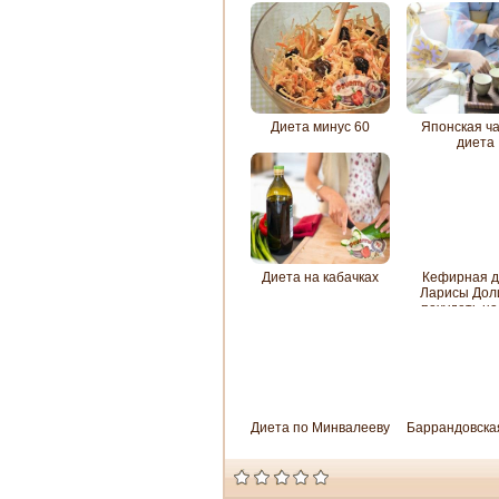
Диета минус 60
Японская ч
диета
Диета на кабачках
Кефирная д
Ларисы Дол
похудеть на 
Диета по Минвалееву
Баррандовска