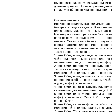
скудно даже для ведущих малоподвижны
довольно резкий. По этой причине диет
Голливудской диете больше двух недель 
Система питания
Вообще-то «голливудка» задумывалась 
быстрая, но вкусная диета. В ее изнач
или ананасы. Для состоятельных завсе
Многие россиянки с радостью бы отказа
райских фруктов. Вкусно худеть — про
меньше. Свежих съедобных устриц не с
слегка адаптировали под местные реал
аналогичные по соотношению питательн
такая радостная картина.
1 день Обед: помидор, одно куриное ил
чай (предпочтительно). Ужин: салат из 
перепелиных яйца, половина грейпфру
2 день Обед: грейпфрут, одно куриное и
такому же принципу, на котором постро
маложирной говядины, огурец, кофе (зе
3 день Обед: помидор или салат из капу
перепелиных яйца, кофе (зеленый чай).
огурец, кофе (зеленый чай).
4 день Обед: салат из капусты или огур
куриное или два перепелиных яйца, 200
5 день Обед: одно куриное или два пере
кофе (зеленый чай). Ужин: 200 г отварн
(зеленый чай).
6 день Обед: салат из фруктов (яблоко,
маложирной говядины, салат из капусты
7 день Обед: 200 г отварной курицы, са