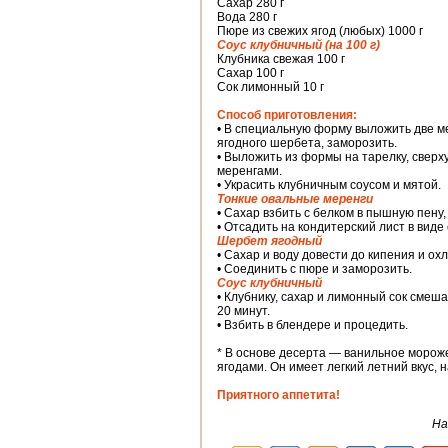
Сахар 280 г
Вода 280 г
Пюре из свежих ягод (любых) 1000 г
Соус клубничный (на 100 г)
Клубника свежая 100 г
Сахар 100 г
Сок лимонный 10 г
Способ приготовления:
• В специальную форму выложить две ме
ягодного шербе­та, заморозить.
• Выложить из формы на тарелку, сверх
меренгами.
• Украсить клубничным соусом и мятой.
Тонкие овальные меренги
• Сахар взбить с белком в пышную пену,
• Отсадить на кондитерский лист в виде 
Шербет ягодный
• Сахар и воду довести до кипения и ох
• Соединить с пюре и заморозить.
Соус клубничный
• Клубнику, сахар и лимонный сок смеша
20 минут.
• Взбить в блендере и процедить.
* В основе десерта — ванильное моро
ягодами. Он имеет легкий летний вкус, 
Приятного аппетита!
На