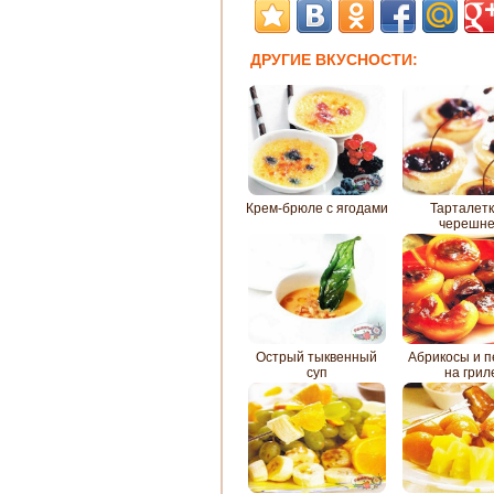
ДРУГИЕ ВКУСНОСТИ:
Крем-брюле с ягодами
Тарталетк
черешн
Острый тыквенный
Абрикосы и п
суп
на грил