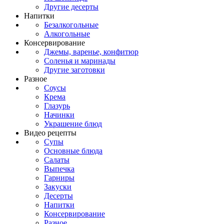
Другие десерты
Напитки
Безалкогольные
Алкогольные
Консервирование
Джемы, варенье, конфитюр
Соленья и маринады
Другие заготовки
Разное
Соусы
Крема
Глазурь
Начинки
Украшение блюд
Видео рецепты
Супы
Основные блюда
Салаты
Выпечка
Гарниры
Закуски
Десерты
Напитки
Консервирование
Разное