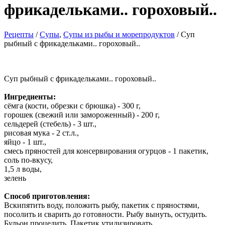
фрикадельками.. гороховый..
Рецепты
/
Cупы
,
Супы из рыбы и морепродуктов
/ Суп
рыбный с фрикадельками.. гороховый..
Суп рыбный с фрикадельками.. гороховый..
Ингредиенты:
сёмга (кости, обрезки с брюшка) - 300 г,
горошек (свежий или замороженный) - 200 г,
сельдерей (стебель) - 3 шт.,
рисовая мука - 2 ст.л.,
яйцо - 1 шт.,
смесь пряностей для консервирования огурцов - 1 пакетик,
соль по-вкусу,
1,5 л воды,
зелень
Способ приготовления:
Вскипятить воду, положить рыбу, пакетик с пряностями,
посолить и сварить до готовности. Рыбу вынуть, остудить.
Бульон процедить. Пакетик утилизировать.