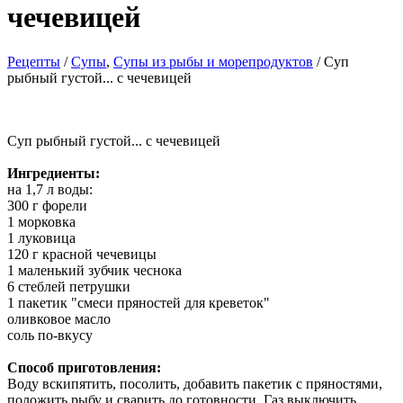
чечевицей
Рецепты
/
Cупы
,
Супы из рыбы и морепродуктов
/ Суп
рыбный густой... с чечевицей
Суп рыбный густой... с чечевицей
Ингредиенты:
на 1,7 л воды:
300 г форели
1 морковка
1 луковица
120 г красной чечевицы
1 маленький зубчик чеснока
6 стеблей петрушки
1 пакетик "смеси пряностей для креветок"
оливковое масло
соль по-вкусу
Способ приготовления:
Воду вскипятить, посолить, добавить пакетик с пряностями,
положить рыбу и сварить до готовности. Газ выключить,