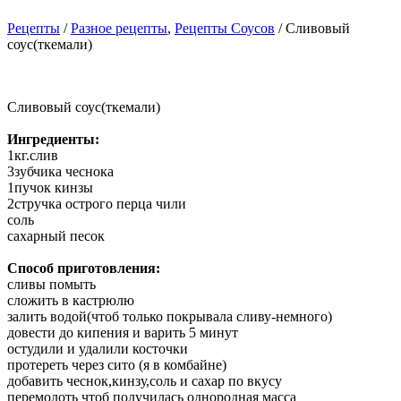
Рецепты
/
Разное рецепты
,
Рецепты Соусов
/ Сливовый
соус(ткемали)
Сливовый соус(ткемали)
Ингредиенты:
1кг.слив
3зубчика чеснока
1пучок кинзы
2стручка острого перца чили
соль
сахарный песок
Способ приготовления:
сливы помыть
сложить в кастрюлю
залить водой(чтоб только покрывала сливу-немного)
довести до кипения и варить 5 минут
остудили и удалили косточки
протереть через сито (я в комбайне)
добавить чеснок,кинзу,соль и сахар по вкусу
перемолоть чтоб получилась однородная масса