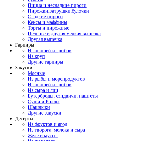
Пицца и несладкие пироги
Пирожки,ватрушки,булочки
Сладкие пироги
Кексы и маффины
Торты и пирожные
Печенье и другая мелкая выпечка
Другая выпечка
Гарниры
Из овощей и грибов
Из круп
Другие гарниры
Закуски
Мясные
Из рыбы и морепродуктов
Из овощей и грибов
Из сыра и яиц
Бутерброды, сэндвичи, паштеты
Суши и Роллы
Шашлыки
Другие закуски
Десерты
Из фруктов и ягод
Из творога, молока и сыра
Желе и муссы