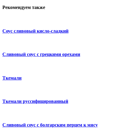
Рекомендуем также
Соус сливовый кисло-сладкий
Сливовый соус с грецкими орехами
Ткемали
Ткемали руссифицированный
Сливовый соус с болгарским перцем к мясу