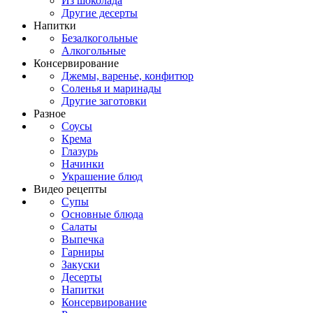
Из шоколада
Другие десерты
Напитки
Безалкогольные
Алкогольные
Консервирование
Джемы, варенье, конфитюр
Соленья и маринады
Другие заготовки
Разное
Соусы
Крема
Глазурь
Начинки
Украшение блюд
Видео рецепты
Супы
Основные блюда
Салаты
Выпечка
Гарниры
Закуски
Десерты
Напитки
Консервирование