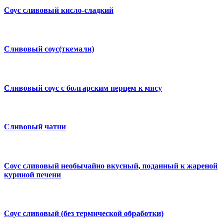
Соус сливовый кисло-сладкий
Сливовый соус(ткемали)
Сливовый соус с болгарским перцем к мясу
Сливовый чатни
Соус сливовый необычайно вкусный, поданный к жареной
куриной печени
Соус сливовый (без термической обработки)