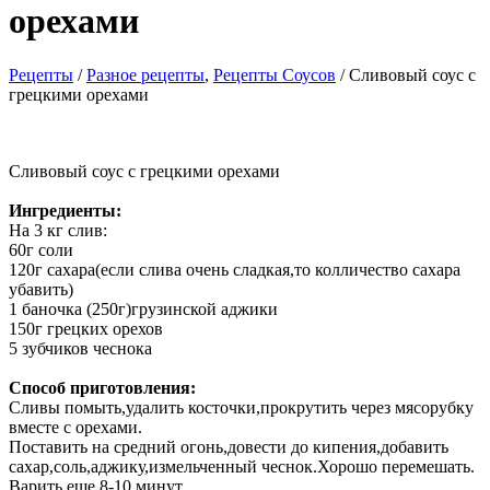
орехами
Рецепты
/
Разное рецепты
,
Рецепты Соусов
/ Сливовый соус с
грецкими орехами
Сливовый соус с грецкими орехами
Ингредиенты:
На 3 кг слив:
60г соли
120г сахара(если слива очень сладкая,то колличество сахара
убавить)
1 баночка (250г)грузинской аджики
150г грецких орехов
5 зубчиков чеснока
Способ приготовления:
Сливы помыть,удалить косточки,прокрутить через мясорубку
вместе с орехами.
Поставить на средний огонь,довести до кипения,добавить
сахар,соль,аджику,измельченный чеснок.Хорошо перемешать.
Варить еще 8-10 минут.