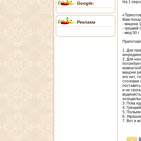
На 1 перс
Google:
• Пригото
Вам понад
Реклама
- мацони 1
- грецкий 
- мед 50 г
Приготовл
1. Для пр
ингредиен
2. Для на
потребует
комнатной
мацони ре
его нет, 
столовая 
поставить
и не трог
водянисты
холодильн
3. Пока и
4. Грецки
5. Польем
6. Украша
7. Вот и 