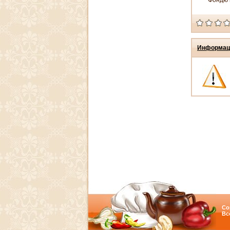
Фондю 
Информац
Co
Вс