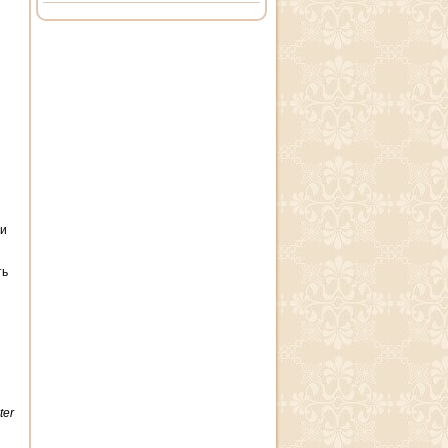
ли
ть
ter