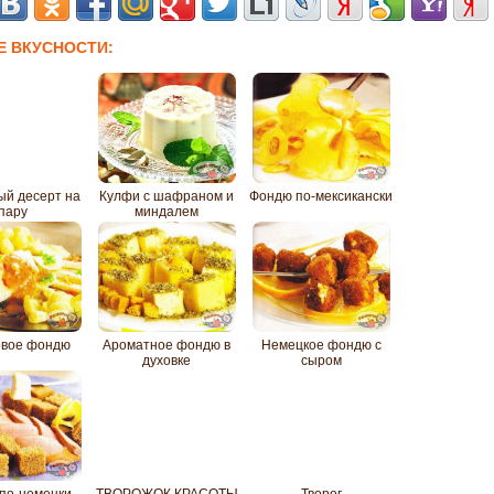
Е ВКУСНОСТИ:
ый десерт на
Кулфи с шафраном и
Фондю по-мексикански
пару
миндалем
овое фондю
Ароматное фондю в
Немецкое фондю с
духовке
сыром