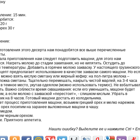
ону
вление: 15 мин.
обится:
20 г
орех 30 г
ение:
иготовления этого десерта нам понадобятся все выше перечисленные
ты.
чала приготовления нам следует подготовить мацони, для этого нам
ся. Нагреть молоко до стадии закипания, но не кипятить. Остудить до
 температуры. Добавить в горячее молоко закваску. У настоящего грузинского
цепт предполагает использование в качестве закваски самого мацони. Но ес
то можно взять кислую сметану или жирный кефир: на пол-литра молока –
ложка сметаны. Тщательно перемешать, накрыть чистой марлей, на 3-4 часа
 в темное место, укутав одеялом (можно использовать термос). Не взбалтыва
ать. Важно соблюсти время сквашивания: если его уменьшить, мацони будет
м, а если молоко с закваской «перестоит», - слишком кислым. Убрать в
ик на 8 часов. Готовый мацони достать из холодильника.
дет процесс приготовления мацони, возьмем грецкий орех и мелко нарежем.
й орех посипим на заранее выложенные мацони в чашу.
 медом.
ем черным орехом.
все. Приятного аппетита.
Нашли ошибку? Выделите ее и нажмите Ctrl + En