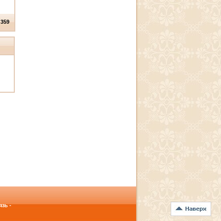
 359
зь -