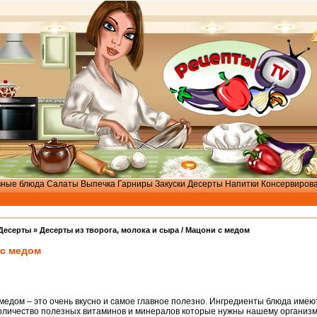
вные блюда
Салаты
Выпечка
Гарниры
Закуски
Десерты
Напитки
Консервиров
Десерты
»
Десерты из творога, молока и сыра
/ Мацони с медом
с медом
медом – это очень вкусно и самое главное полезно. Ингредиенты блюда имею
оличество полезных витаминов и минералов которые нужны нашему организм