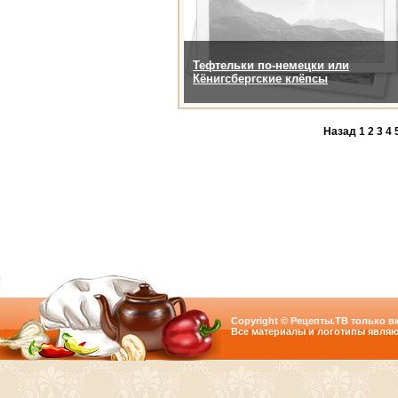
Тефтельки по-немецки или
Кёнигсбергские клёпсы
Назад
1
2
3
4
Copyright © Рецепты.ТВ только вк
Все материалы и логотипы являю