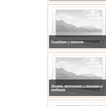
Скумбрия с укропом
Дорада, запеченная с овощами и
имбирем