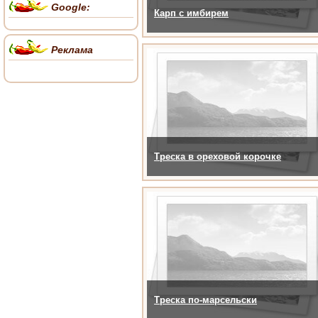
Google:
Карп с имбирем
Реклама
Треска в ореховой корочке
Треска по-марсельски