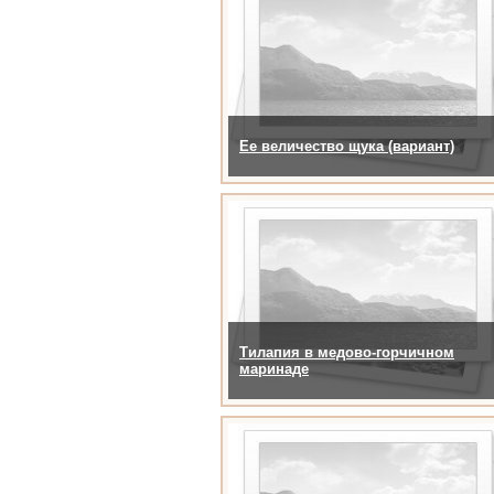
Ее величество щука (вариант)
Тилапия в медово-горчичном
маринаде