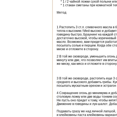
*
1 /
2
чайной ложки
сухой
полыни
ил
*
1 стакан
сметаны
при комнатной т
Метод
1
Растопить
3
ст.л.
сливочного масла
в
б
тепла к высоким
/
Med
-
высоко и
добавит
говядину
быстро
,
Браунинг
на каждой с
достаточно высокой, чтобы
коричневый
масло
.
Возможно, вам придется
работа
посыпать
солью
и перцем
.
Когда
обе
ст
миске
и
отложите в сторону.
2
В
той же сковороде
, уменьшить
огонь 
минуту или две
, что позволяет им
впиты
же миску
, как
мясо
и
отложите в сторону
3
В
той же сковороде
, растопить
еще 3
с
среднего
и
высокого
добавить
грибы
.
Ку
посыпать
мускатным орехом и
эстрагон
4 Сокращение
огонь до минимума
и доб
столовую ложку или две
воды
тонким
со
Не
пусть оно придет
к
тому, чтобы кипя
Движение в
говядины и
лук-шалот
.
Доба
Подавать сразу же
над
яичной лапшой
,
и
клейковины
паста
клейковины
вариант