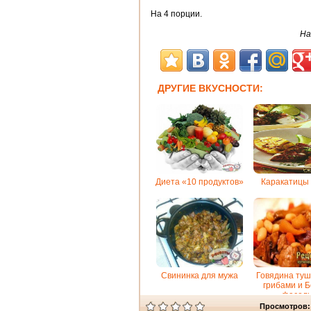
На 4 порции
.
На
ДРУГИЕ ВКУСНОСТИ:
Диета «10 продуктов»
Каракатицы 
Свининка для мужа
Говядина туш
грибами и 
фасол
Просмотров: