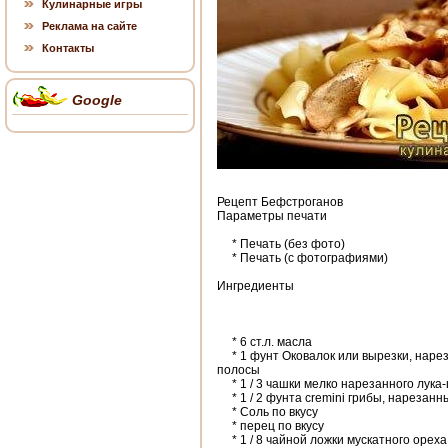
Кулинарные игры
Реклама на сайте
Контакты
Google
Рецепт
Бефстроганов
Параметры печати
*
Печать
(без
фото)
*
Печать
(
с фотографиями
)
Ингредиенты
*
6
ст.л.
масла
*
1
фунт
Оковалок
или
вырезки
,
нарез
полосы
*
1 /
3
чашки мелко нарезанного
лука
*
1 / 2
фунта
cremini
грибы
,
нарезанн
*
Соль по
вкусу
*
перец
по
вкусу
*
1 /
8
чайной ложки
мускатного ореха