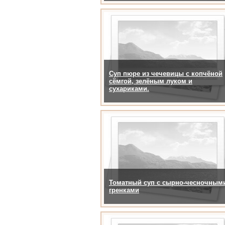
Суп пюре из чечевицы с копчёной
сёмгой, зелёным луком и
сухариками.
Томатный суп с сырно-чесночным
гренками