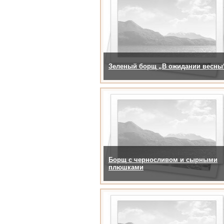
Зеленый борщ „В ожидании весны
Борщ с черносливом и сырными
плюшками