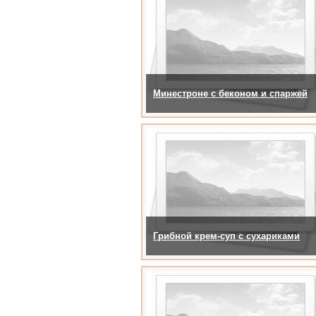
Минестроне с беконом и спаржей
Грибной крем-суп с сухариками