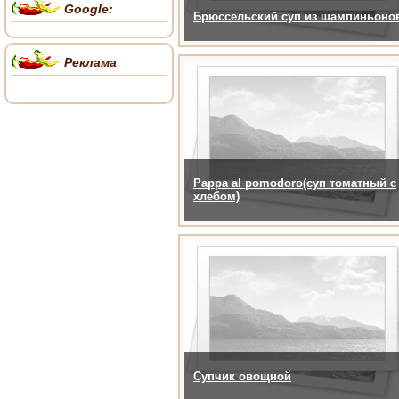
Google:
Брюссельский суп из шампиньоно
Реклама
Pappa al pomodoro(суп томатный с
хлебом)
Супчик овощной