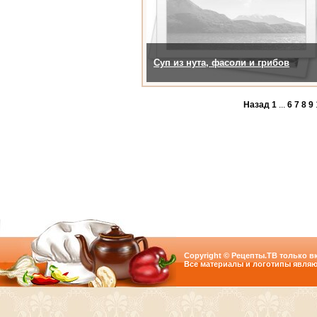
Суп из нута, фасоли и грибов
Назад
1
...
6
7
8
9
Copyright © Рецепты.ТВ только вк
Все материалы и логотипы являю