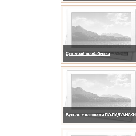
Суп моей пробабушки
Бульон с клёцками ПО-ПАДУАНСКИ