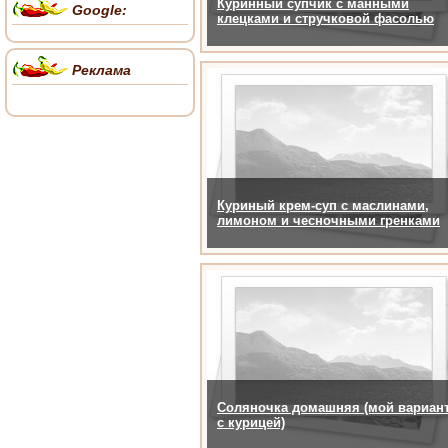
Куринный супчик с манными
Google:
клецками и стручковой фасолью
Реклама
Куриный крем-суп с маслинами,
лимоном и чесночными гренками
Соляночка домашняя (мой вариан
с курицей)