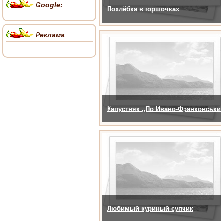
Google:
Похлёбка в горшочках
Реклама
Капустняк ,,По Ивано-Франковськи,
Любимый куриный супчик