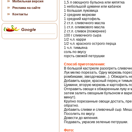
Мобильная версия
1,5 л овощного бульона или кипятка
1 небольшой цуккини или кабачок
Реклама на сайте
1 большая луковица
Контакты
2 средние моркови
1 средний картофель
2 ст.л. сливочного масла
1 ст.л. оливкового масла
Google
2 ст.л. сливок (пожирнее)
100 г сливочного сыра
1/2 ч.л. карри
1/2 ч.л. красного острого перца
1 ч.л. тимьяна
соль по вкусу
горсть свежей петрушки
Способ приготовления:
В большой кастрюле разогреть сливочно
Лук мелко порезать. Одну морковь порез
ромбиками, звездочками...). Обжарить н
Добавить карри, красный перец и тимья
Цуккини, вторую морковь и картофель п
Отправить овощи к обжаренным луку и 
затем залить овощным бульоном и варит
минут).
Крупно порезанные овощи достать, пре
обратно.
Добавить сливки и сливочный сыр. Меш
Посолить по вкусу.
Довести до кипения.
Подавать, украсив зеленью петрушки.
Фото: