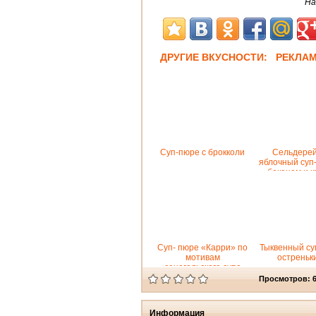
На
ДРУГИЕ ВКУСНОСТИ: РЕКЛА
Суп-пюре с брокколи
Сельдерей
яблочный суп
беконом и к
салато
Суп- пюре «Карри» по
Тыквенный су
мотивам
остреньк
сенегальского супа
Просмотров: 
Информация