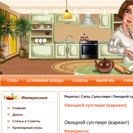
СУПЫ
ОСНОВНЫЕ БЛЮДА
САЛАТЫ
ВЫПЕЧКА
ГАР
Рецепты
/
Cупы
,
Супы-пюре
/ Овощной су
Интересное
Овощной суп-пюре (вариант)
Главная
Диеты
Статьи и Советы
Овощной суп-пюре (вариант)
Кулинарные игры
Ингредиенты: