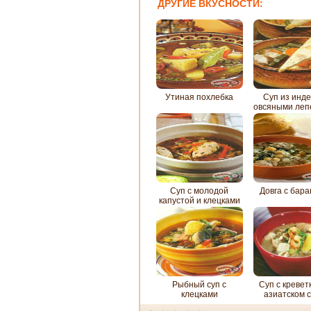
ДРУГИЕ ВКУСНОСТИ:
Утиная похлебка
Суп из инде
овсяными леп
Суп с молодой
Довга с бар
капустой и клецками
из курицы
Рыбный суп с
Суп с кревет
клецками
азиатском 