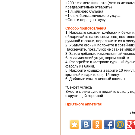
• 200 г свежего шпината (можно исполь
предварительно отварить)
• 1 л. мясного бульона
• 1 ст. л. бальзамического уксуса
• Соль и перец по вкусу
Способ приготовления:
1. Нарежьте сосиски, колбаски и бекон 
обжаривайте на сильном огне, постоян
румяной корочки, переложите их в миску
2. Убавьте огонь и положите в сотейник
Пассеруйте, пока лучок не станет мягки
3. Затем добавьте измельченный чеснок
бальзамический уксус, перемешайте.
4. Разогрейте в кастрюле куриный бульо
фасоль из банки.
5. Накройте крышкой и варите 10 минут.
крышкой и варите еще 15 минут.
6. Добавьте измельченный шпинат.
*Секрет успеха
Вместе с этим супом подайте к столу п
с хрустящей корочкой.
Приятного аппетита!
На