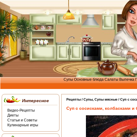
Супы
Основные блюда
Салаты
Выпечка
Рецепты /
Cупы
,
Супы мясные
/ Суп с со
Интересное
Суп с сосисками, колбасками и
Видео-Рецепты
Диеты
Статьи и Советы
Кулинарные игры