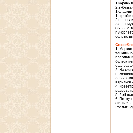
1 корень 
2 зубчика
1 сладкий
1 л рыбно
2 ст. л. с
3 ст. л. му
0,25 ч. л.
пучок пет
соль по вк
Способ п
1. Морковь
тонкими п
пополам и
бульон пе
еще раз д
2. На ско
помешивая
3. Выложи
вариться 
4. Кревет
разрезать
5. Добави
6. Петруш
снять с о
Разлить с