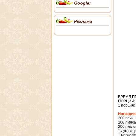
Google:
Реклама
ВРЕМЯ П
ПОРЦИЙ: 
1 порция: 3
Ингредие
200 г очи
200 г мяс
200 г кол
1 луковиц
1 морковк