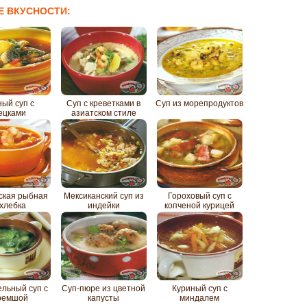
Е ВКУСНОСТИ:
ый суп с
Суп с креветками в
Суп из морепродуктов
ецками
азиатском стиле
ская рыбная
Мексиканский суп из
Гороховый суп с
хлебка
индейки
копченой курицей
льный суп с
Суп-пюре из цветной
Куриный суп с
ремшой
капусты
миндалем