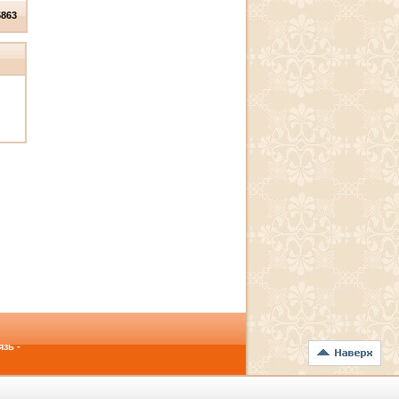
5863
зь -