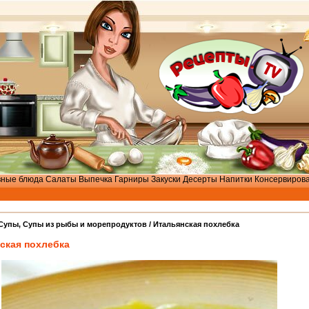
вные блюда
Салаты
Выпечка
Гарниры
Закуски
Десерты
Напитки
Консервиров
Cупы
,
Супы из рыбы и морепродуктов
/ Итальянская похлебка
ская похлебка