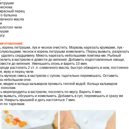
петрушки
 чеснока
 красный перец
го бульона
ливочного масла
ки
 молотого чили
рушки
усу
риготовления:
, корень петрушки, лук и чеснок очистить. Морковь нарезать кружками, лук -
олукольцами, чеснок и корень петрушки измельчить. Перец вымыть, разрезат
 удалить сердцевину. Мякоть нарезать небольшими ломтика-ми. Рыбный
релить в кастрюлю и довести до кипения. Добавить подготовленные овощи,
овести до кипения. Уменьшить огонь и варить 10 мин.
вороде растопить 2 ст. л. сливочного масла, быстро обжарить в нем, постоянно
, муку и перец чили.
ть мучную смесь в кастрюлю с супом, тщательно перемешать. Оставить
на небольшом огне.
ки, мидии и кольца кальмаров промыть теплой водой. Кольца кальмаров
 пополам.
ть морепродукты в кастрюлю, посолить по вкусу. Варить 4 мин.
ку вымыть, обсушить и измельчить. Добавить в суп, перемешать и сразу же
гня. Накрыть крышкой и дать настояться 7 мин.
уп по тарелкам.