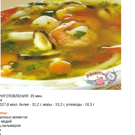
РИГОТОВЛЕНИЯ: 35 мин.
4
27,8 ккал, белки - 31,2 г, жиры - 15,2 г, углеводы - 16,5 г
нты:
щенных креветок
а мидий
ец кальмаров
а
а