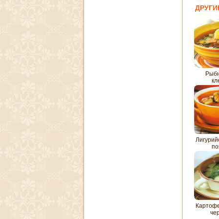
ДРУГИ
Рыбн
кл
Лигурий
по
Картофе
че