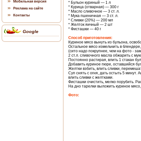
Мобильная версия
* Бульон куриный — 1 л
* Курица (отварная) — 300 г
Реклама на сайте
* Масло сливочное — 3 ст. л.
Контакты
* Мука пшеничная — 3 ст. л.
* Сливки (20%) — 200 мл
* Желток яичный — 2 шт
* Фисташки — 40 г
Google
Способ приготовления:
Куриное мясо вынуть из бульона, освобо
Остальное мясо измельчить в блендере, 
(сито надо покрупнее, чем на фото - за
2 ст.л. сливочного масла обжарить с мук
Постоянно растирая, влить 1 стакан бу
Добавить куриное пюре, оставшийся бул
Желтки взбить, влить сливки, перемеша
Суп снять с огня, дать остыть 5 минут.
влить сливки с желтками.
Фисташки очистить, мелко порубить. Рас
На дно тарелки выложить куриное мясо,
Фото: