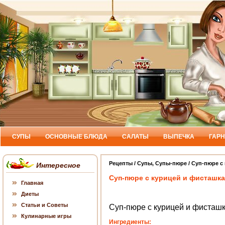
СУПЫ
ОСНОВНЫЕ БЛЮДА
САЛАТЫ
ВЫПЕЧКА
ГАР
Рецепты
/
Cупы
,
Супы-пюре
/ Суп-пюре с
Интересное
Суп-пюре с курицей и фисташк
Главная
Диеты
Статьи и Советы
Суп-пюре с курицей и фисташ
Кулинарные игры
Ингредиенты: