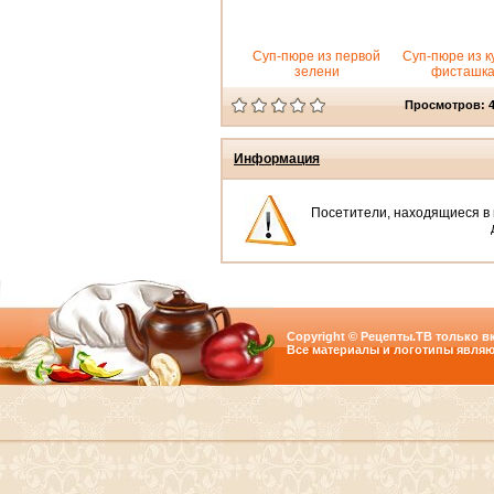
Суп-пюре из первой
Суп-пюре из к
зелени
фисташк
Просмотров: 
Информация
Посетители, находящиеся в
Copyright © Рецепты.ТВ только вк
Все материалы и логотипы являю