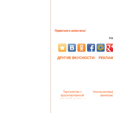
Приятного аппетита!
На
ДРУГИЕ ВКУСНОСТИ: РЕКЛА
Тарталетки с
Апельсиновый
краснокочанной
ванильк
капустой, сыром и
грецкими орехами