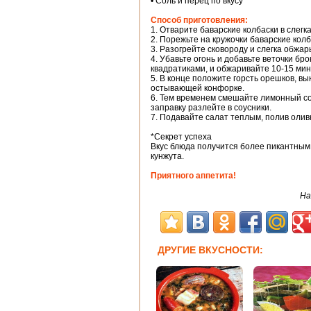
• Соль и перец по вкусу
Способ приготовления:
1. Отварите баварские колбаски в слегк
2. Порежьте на кружочки баварские колб
3. Разогрейте сковороду и слегка обжар
4. Убавьте огонь и добавьте веточки бр
квадратиками, и обжаривайте 10-15 ми
5. В конце положите горсть орешков, вы
остывающей конфорке.
6. Тем временем смешайте лимонный со
заправку разлейте в соусники.
7. Подавайте салат теплым, полив оли
*Секрет успеха
Вкус блюда получится более пикантным
кунжута.
Приятного аппетита!
На
ДРУГИЕ ВКУСНОСТИ: