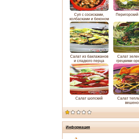
Суп с сосисками,
Перигорский
колбасками и беконом
по-итальянски
Салат из баклажанов
Салат зеле
и сладкого перца
грецкими ор
Салат шопский
Салат тепл
вешено
Информация