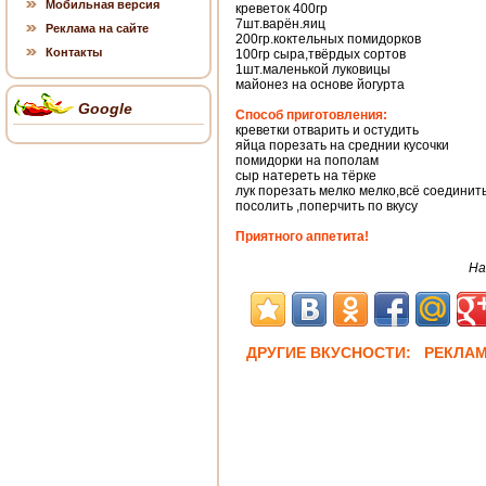
Мобильная версия
креветок 400гр
7шт.варён.яиц
Реклама на сайте
200гр.коктельных помидорков
Контакты
100гр сыра,твёрдых сортов
1шт.маленькой луковицы
майонез на основе йогурта
Google
Способ приготовления:
креветки отварить и остудить
яйца порезать на среднии кусочки
помидорки на пополам
сыр натереть на тёрке
лук порезать мелко мелко,всё соединит
посолить ,поперчить по вкусу
Приятного аппетита!
На
ДРУГИЕ ВКУСНОСТИ: РЕКЛА