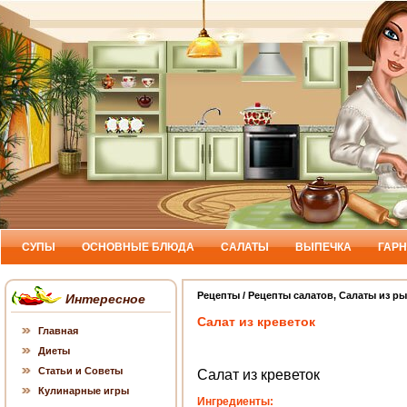
СУПЫ
ОСНОВНЫЕ БЛЮДА
САЛАТЫ
ВЫПЕЧКА
ГАР
Рецепты
/
Рецепты салатов
,
Салаты из р
Интересное
Салат из креветок
Главная
Диеты
Статьи и Советы
Салат из креветок
Кулинарные игры
Ингредиенты: