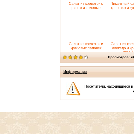
Салат из креветок с
Пикантный са
рисом и зеленью
креветок и ку
Салат из креветок и
Салат из крев
крабовых палочек
авокадо и к
икрой
Просмотров: 2
Информация
Посетители, находящиеся в