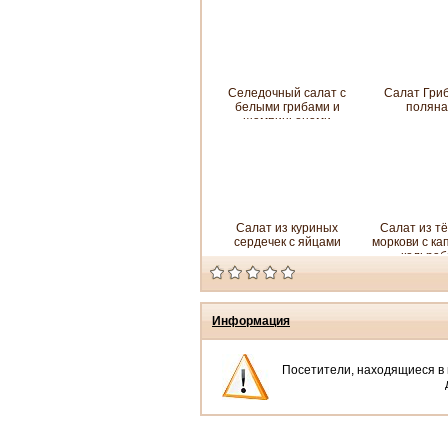
Селедочный салат с
Салат Гри
белыми грибами и
поляна
шампиньонами
Салат из куриных
Салат из т
сердечек с яйцами
моркови с ка
кольраб
Информация
Посетители, находящиеся в