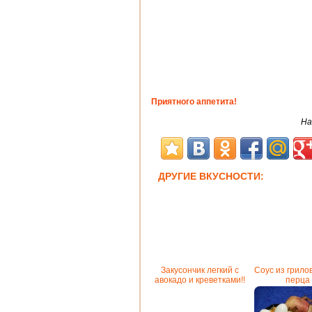
Приятного аппетита!
На
ДРУГИЕ ВКУСНОСТИ:
Закусончик легкий с
Cоус из грило
авокадо и креветками!!
перца