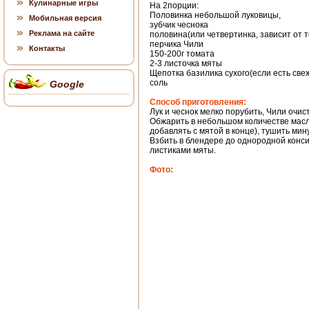
Кулинарные игры
На 2порции:
Половинка небольшой луковицы,
Мобильная версия
зубчик чеснока
Реклама на сайте
половина(или четвертинка, зависит от т
перчика Чили
Контакты
150-200г томата
2-3 листочка мяты
Щепотка базилика сухого(если есть свеж
соль
Google
Способ приготовления:
Лук и чеснок мелко порубить, Чили очис
Обжарить в небольшом количестве масла
добавлять с мятой в конце), тушить мину
Взбить в блендере до однородной конс
листиками мяты.
Фото: