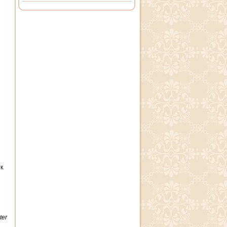
к
ter