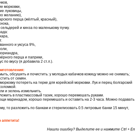
чков,
ие морковки,
ие луковицы,
(по желанию),
гарского перца (жёлтый, красный),
снока,
 сельдерей и кинза по маленькому пучку.
ада:
ахара,
т.
анного и уксуса 9%,
соли,
кориандра,
чёрного перца и паприки,
с по вкусу (я добавила 2 ст.л.).
риготовления:
ыть, обсушить и почистить: у молодых кабачков кожицу можно не снимать;
стить от семян.
 морковку потереть на терке для корейской морковки. Лук и перец болгарский
соломкой.
или и зелень измельчить.
ожить в пластмассовый тазик, хорошо перемешать руками.
ощи маринадом, хорошо перемешать и оставить на 2-3 часа. Можно подавать 
иму, то разложить по банкам и стерилизовать 0.5 литровые банки 15 минут,
 аппетита!
Нашли ошибку? Выделите ее и нажмите Ctrl + En