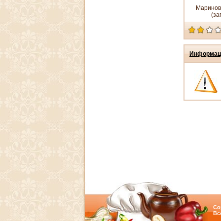
Маринов
(за
Информац
Co
Вс