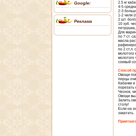
2.5 кг каба
Google:
4-5 средн
2-3 больш
1-2 чили 
2 шт. бол
Реклама
10 зуб. че
петрушка,
Для марин
по ? ст. с
масла рас
рафиниров
по 2 ст.л. 
молотого 
молотого 
соевый соу
Способ п
Овощи пом
перцы очи
Кабачки и
порезать 
Чеснок, ч
Овощи выл
Залить ов
столу!
Если на з
закатать.
Приятного