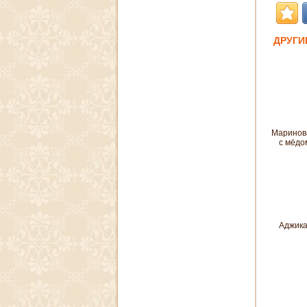
ДРУГИ
Маринов
с мёдо
Аджик