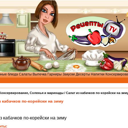
вные блюда
Салаты
Выпечка
Гарниры
Закуски
Десерты
Напитки
Консервиров
Консервирование
,
Соленья и маринады
/ Салат из кабачков по-корейски на зим
з кабачков по-корейски на зиму
з кабачков по-корейски на зиму
нты: