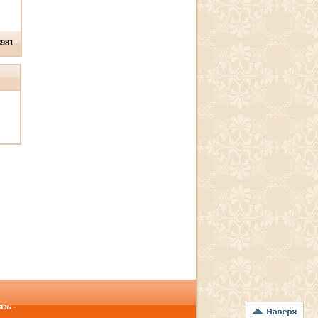
8981
зь -