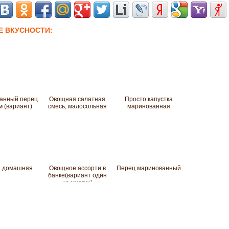
Е ВКУСНОСТИ:
анный перец
Овощная салатная
Просто капустка
м (вариант)
смесь, малосольная
маринованная
а домашняя
Овощное ассорти в
Перец маринованный
банке(вариант один
из многих)