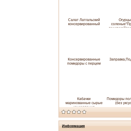
Салат Латгальский
Огурцы
консервированный
соленые"П
простого"(ва
Консервированные
Заправка,По
помидоры с перцем
Кабачки
Помидоры пол
маринованные сырые
(без уксу
консервация
Информация