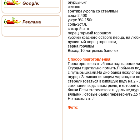
огурцы-5кг
Google:
чеснок
зонтики укропа со стеблями
вода-2.400
уксус 9%-150г
Реклама
соль-3ст.л.
сахар-5ст. л.
перец горький горошком
кусочек красного острого перца, на люб
душистый перец горошком,
зёрна горчицы
Выход 10 литровых баночек
Способ приготовления:
Простерелизовать банки над паром или
Огурцы тщательно помыть.Я обычно п
с пупырышками.На дно банки ложу спец
огурцы.Заливаю кипящим маринадом по
стерелизоваться в кипящую воду на 2 -
закипания воды в кастрюле, в которой 
банки.Если стерелизовать дольше,огур
вялыми.Готовые банки перевернуть до 
Не накрывать!!!
Фото: