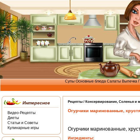
Супы
Основные блюда
Салаты
Выпечка
Рецепты /
Консервирование
,
Соленья и 
Интересное
Огурчики маринованные, хруст
Видео-Рецепты
Диеты
Статьи и Советы
Кулинарные игры
Огурчики маринованные, хрус
Ингредиенты: