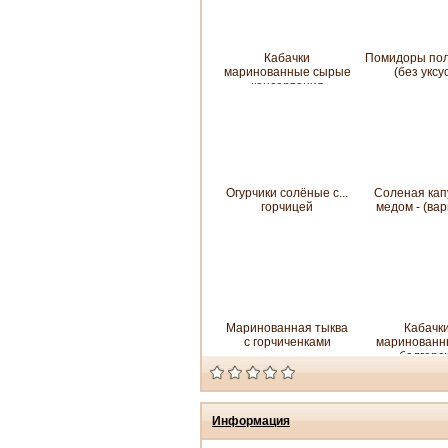
Кабачки
Помидоры пол
маринованные сырые
(без уксу
консервация
Огурчики солёные с...
Соленая кап
горчицей
медом - (вар
Маринованная тыква
Кабачк
с горчиченками
маринованн
болгарс
Информация