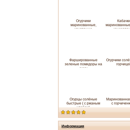
Огурчики
Кабачк
маринованные,
маринованны
хрустящие
консерва
Фаршированные
Огурчики солён
зеленые помидоры на
горчице
зиму
Огурцы солёные
Маринованная
быстрые ( с ржаным
с горчичен
хлебом)
Информация