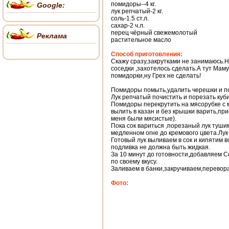
помидоры--4 кг.
Google:
лук репчатый-2 кг.
соль-1.5 ст.л.
сахар-2 ч.л.
перец чёрный свежемолотый
Реклама
растительное масло
Способ приготовления:
Скажу сразу,закрутками не занимаюсь.Но
соседки ,захотелось сделать.А тут Мам
помидорки,ну Грех не сделать!
Помидоры помыть,удалить черешки и по
Лук репчатый почистить и порезать куб
Помидоры перекрутить на мясорубке с 
вылить в казан и без крышки варить,при
меня были мясистые).
Пока сок вариться ,порезаный лук туши
медленном огне до кремового цвета.Лук
Готовый лук выливаем в сок и кипятим в
подливка не должна быть жидкая.
За 10 минут до готовности,добавляем 
по своему вкусу.
Заливаем в банки,закручиваем,перевор
Фото: