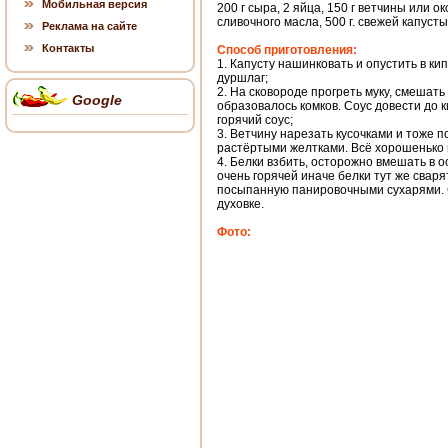
Мобильная версия
200 г сыра, 2 яйца, 150 г ветчины или ок
сливочного масла, 500 г. свежей капуст
Реклама на сайте
Контакты
Способ приготовления:
1. Капусту нашинковать и опустить в ки
дуршлаг;
2. На сковороде прогреть муку, смешать
Google
образовалось комков. Соус довести до 
горячий соус;
3. Ветчину нарезать кусочками и тоже п
растёртыми желтками. Всё хорошенько
4. Белки взбить, осторожно вмешать в 
очень горячей иначе белки тут же свар
посыпанную панировочными сухарями. 
духовке.
Фото: