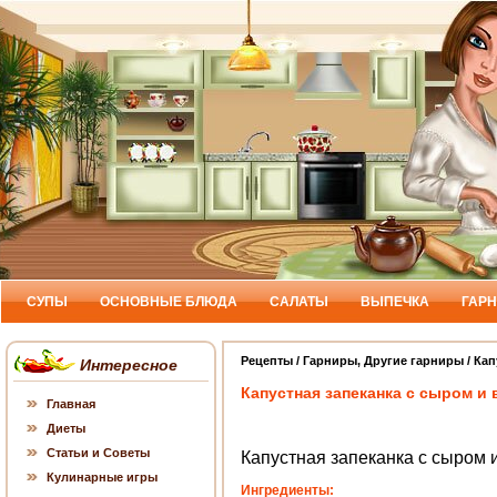
СУПЫ
ОСНОВНЫЕ БЛЮДА
САЛАТЫ
ВЫПЕЧКА
ГАР
Рецепты
/
Гарниры
,
Другие гарниры
/ Кап
Интересное
Капустная запеканка с сыром и
Главная
Диеты
Статьи и Советы
Капустная запеканка с сыром 
Кулинарные игры
Ингредиенты: