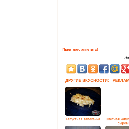
Приятного аппетита!
На
ДРУГИЕ ВКУСНОСТИ: РЕКЛА
Капустная запеканка
Цветная капу
сыром