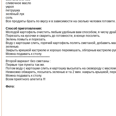
сливочное масло
укроп
петрушка
зелёный лук
соль
Все продукты брать по вкусу и в зависимости на сколько человек готовите.
Способ приготовления:
Молодой картофель очистить любым удобным вам способом, я чисчу драй
Порезать на кусочки и сварить до готовности, в конце посолить.
Зелень помыть и порезать.
Воду с картошки слить, горячий картофель полять сметаной, добавить ма
зеленью.
Закрыть кришкой кастрюлю и хорошо перемешать, обгорныв кастрюлю ру
Можна подавать к столу.
**********************************
Второй вариант без сметаны :
Первые три пункта так же.
Потом воду с картошки слить и картошку высыпать на сковороду с маслом
Немножко обжарить, посыпать зеленью и та 2 мин. накрыть крышкой, пе
Можна подавать к столу.
Всем приятного апетита !!!
Фото: