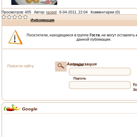
Просмотров: 405 Автор:
recept
6-04-2011, 22:04 Комментарии (0)
Информация
Посетители, находящиеся в группе
Гости
, не могут оставлять
данной публикации.
Авторизация
E-mail
Пароль
Ре
За
Google