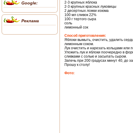
2-3 крупных яблока
Google:
2-3 крупных красных луковицы
2 десертных ложки изюма
100 мл сливок 22%
100 г тертого сыра
Реклама
соль
лимонный сок
Способ приготовления:
Яблоки вымыть, очистить, удалить серд
лимонным соком.
Лук очистить и нарезать кольцами или 
Уложить лук и яблоки поочередно в фо
сливками с солью и засыпать сыром.
Запечь при 200 градусах минут 40, до з
Прошу к столу!
Фото: