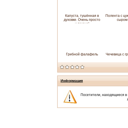
Капуста, тушённая в
Полента с цу
духовке. Очень просто
сыром
и вкусно!
Грибной фалафель
Чечевица с г
Информация
Посетители, находящиеся в