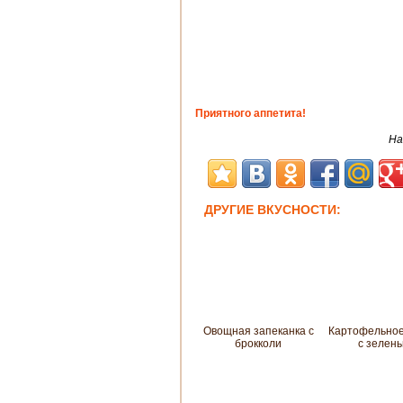
Приятного аппетита!
На
ДРУГИЕ ВКУСНОСТИ:
Овощная запеканка с
Картофельное
брокколи
с зелен