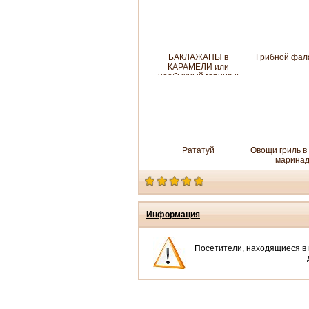
соусом..
БАКЛАЖАНЫ в
Грибной фал
КАРАМЕЛИ или
необычный гарнир к
обычным колбаскам!
Рататуй
Овощи гриль в
марина
Информация
Посетители, находящиеся в