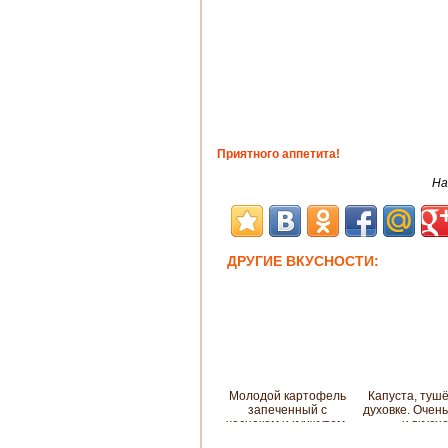
Приятного аппетита!
На
ДРУГИЕ ВКУСНОСТИ:
Молодой картофель
Капуста, туш
запеченный с
духовке. Очен
чесноком и кунжутом,
и вкусно
и со сметанным