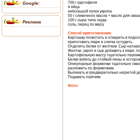
700 г картофеля
Google:
4 яйца
небольшой пучок укропа
50 г сливочного масла + масло для см
100 г сыра типа гауда
Реклама
соль, перец по вкусу
Способ приготовления:
Картошку почистить и отварить в подсол
приготовить пюре и слегка остудить.
Отделить белки от желтков. Сыр натерет
Желтки, укроп и сыр добавить к пюре, 
Картофельную массу тщательно перем
Белки взбить до стойкой пены и осторо
Огнеупорные формочки тщательно смаз
разложить по формочкам.
Выпекать в предварительно нагретой до
Подавать горячим.
Фото: