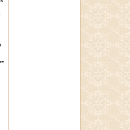
те
,
й
ter