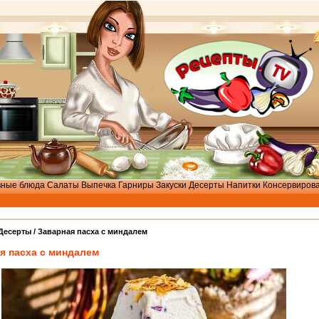
вные блюда
Салаты
Выпечка
Гарниры
Закуски
Десерты
Напитки
Консервиров
Десерты
/ Заварная пасха с миндалем
я пасха с миндалем