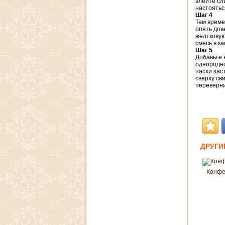
влейте сл
настоятьс
Шаг 4
Тем време
опять дов
желтковую
смесь в к
Шаг 5
Добавьте 
однородно
пасхи зас
сверху св
переверни
ДРУГИ
Конфе