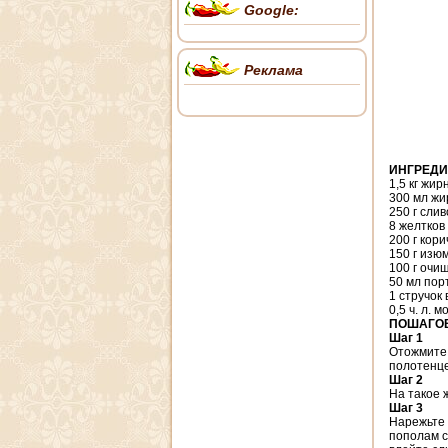
Google:
Реклама
ИНГРЕД
1,5 кг жи
300 мл жи
250 г сли
8 желтков
200 г кор
150 г изю
100 г очи
50 мл пор
1 стручок
0,5 ч. л. 
ПОШАГОВ
Шаг 1
Отожмите 
полотенце
Шаг 2
На такое 
Шаг 3
Нарежьте 
пополам с