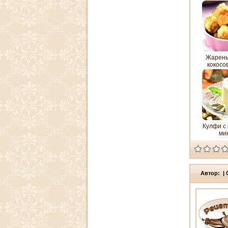
Жарены
кокосо
Кулфи с
ми
Автор: | 