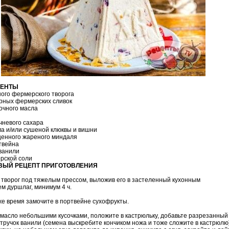
ИЕНТЫ
рного фермерского творога
рных фермерских сливок
вочного масла
ичневого сахара
ма и/или сушеной клюквы и вишни
щенного жареного миндаля
твейна
 ванили
морской соли
ЫЙ РЕЦЕПТ ПРИГОТОВЛЕНИЯ
творог под тяжелым прессом, выложив его в застеленный кухонным
м дуршлаг, минимум 4 ч.
же время замочите в портвейне сухофрукты.
масло небольшими кусочками, положите в кастрюльку, добавьте разрезанный
тручок ванили (семена выскребите кончиком ножа и тоже сложите в кастрюлю)