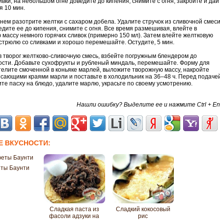
ивки, на небольшом огне доведите до кипения, снимите с огня, закройте и дай
я 10 мин.
нем разотрите желтки с сахаром добела. Удалите стручок из сливочной смеси
едите ее до кипения, снимите с огня. Все время размешивая, влейте в
 массу немного горячих сливок (примерно 150 мл). Затем влейте желтковую
астрюлю со сливками и хорошо перемешайте. Остудите, 5 мин.
в творог желтково-сливочную смесь, взбейте погружным блендером до
сти. Добавьте сухофрукты и рубленый миндаль, перемешайте. Форму для
телите смоченной в коньяке марлей, выложите творожную массу, накройте
исающими краями марли и поставьте в холодильник на 36–48 ч. Перед подаче
те пасху на блюдо, удалите марлю, украсьте по своему усмотрению.
Нашли ошибку? Выделите ее и нажмите Ctrl + En
Е ВКУСНОСТИ:
ты Баунти
Сладкая паста из
Сладкий кокосовый
фасоли адзуки на
рис