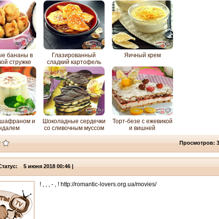
блинчиках
е бананы в
Глазированный
Яичный крем
вой стружке
сладкий картофель
 шафраном и
Шоколадные сердечки
Торт-безе с ежевикой
ндалем
со сливочным муссом
и вишней
Просмотров: 
Статус: 5 июня 2018 00:46 |
! , , , - , ! http://romantic-lovers.org.ua/movies/