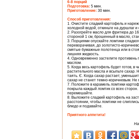
6-8 порций
Подготовка:
5 мин.
Приготовление:
30 мин.
Способ приготовления:
1. Очистите сладкий картофель и наре
холодной водой, откиньте на дуршлаг 
2. Разогрейте масло для фритюра до 16
стороной 1 см, брошенный в масло, ста
3. Порциями опускайте ломтики сладко
переворачивая, до золотисто-коричнев
смятые бумажные полотенца или в стоя
лишняя жидкость.
4. Одновременно застелите противень 
маслом.
5. Когда весь картофель будет готов, в 
растительного масла и всыпьте сахар. Н
таять. Є. Когда сахар растает, уменьши
сахар не станет темно-коричневым. Не
7. Положите в карамель ломтики карто
покрыла каждый ломтик со всех сторон.
перемешайте.
8. Выложите сладкий картофель на зас
расстоянии, чтобы ломтики не слиплись
блюдо и подавайте.
Приятного аппетита!
На