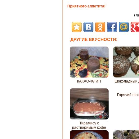
Приятного аппетита!
На
ДРУГИЕ ВКУСНОСТИ:
КАКАО-ФЛИП
Шоколадныи 
Горячий шо
Тирамису с
растворимым кофе