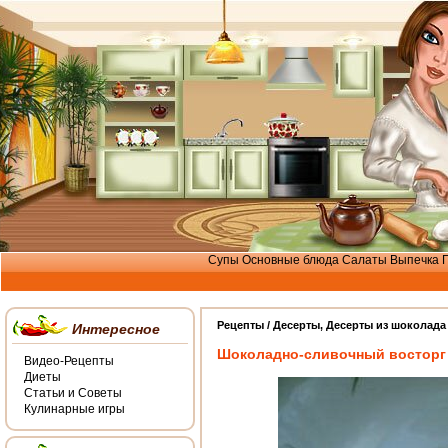
Супы
Основные блюда
Салаты
Выпечка
Рецепты /
Десерты
,
Десерты из шоколада
Интересное
Шоколадно-сливочный восторг
Видео-Рецепты
Диеты
Статьи и Советы
Кулинарные игры