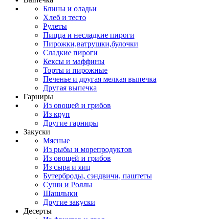
Блины и оладьи
Хлеб и тесто
Рулеты
Пицца и несладкие пироги
Пирожки,ватрушки,булочки
Сладкие пироги
Кексы и маффины
Торты и пирожные
Печенье и другая мелкая выпечка
Другая выпечка
Гарниры
Из овощей и грибов
Из круп
Другие гарниры
Закуски
Мясные
Из рыбы и морепродуктов
Из овощей и грибов
Из сыра и яиц
Бутерброды, сэндвичи, паштеты
Суши и Роллы
Шашлыки
Другие закуски
Десерты