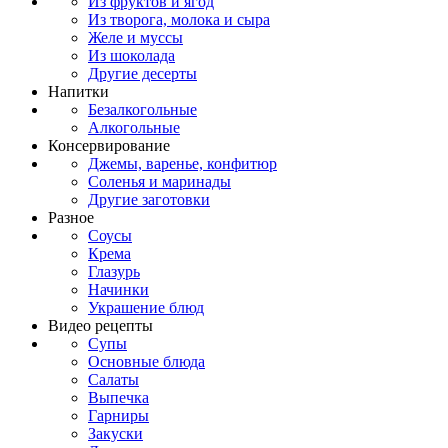
Из фруктов и ягод
Из творога, молока и сыра
Желе и муссы
Из шоколада
Другие десерты
Напитки
Безалкогольные
Алкогольные
Консервирование
Джемы, варенье, конфитюр
Соленья и маринады
Другие заготовки
Разное
Соусы
Крема
Глазурь
Начинки
Украшение блюд
Видео рецепты
Супы
Основные блюда
Салаты
Выпечка
Гарниры
Закуски